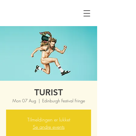
TURIST
Mon 07 Aug
  |  
Edinburgh Festival Fringe
Tilmeldingen er lukket
Se andre events