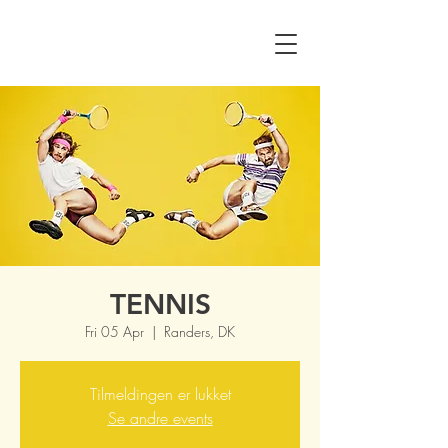
TENNIS
Fri 05 Apr
  |  
Randers, DK
Tilmeldingen er lukket
Se andre events