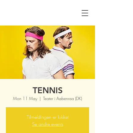
TENNIS
Mon 11 May
  |  
Teater i Aabenraa (DK)
Tilmeldingen er lukket
Se andre events