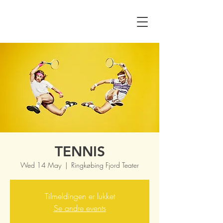
TENNIS
Wed 14 May
  |  
Ringkøbing Fjord Teater
Tilmeldingen er lukket
Se andre events