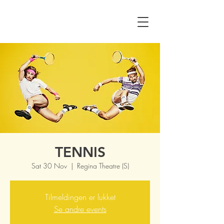
TENNIS
Sat 30 Nov
  |  
Regina Theatre (S)
Tilmeldingen er lukket
Se andre events