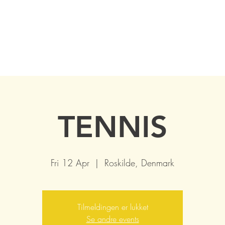
TENNIS
Fri 12 Apr
  |  
Roskilde, Denmark
Tilmeldingen er lukket
Se andre events