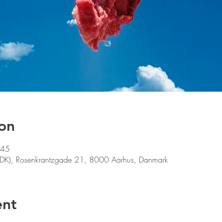
on
:45
 (DK), Rosenkrantzgade 21, 8000 Aarhus, Danmark
ent