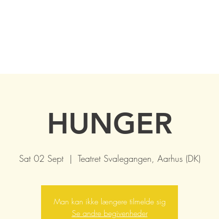
HUNGER
Sat 02 Sept
  |  
Teatret Svalegangen, Aarhus (DK)
Man kan ikke længere tilmelde sig
Se andre begivenheder