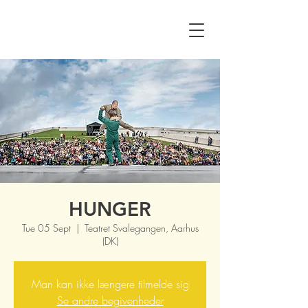
HUNGER
Tue 05 Sept
  |  
Teatret Svalegangen, Aarhus
(DK)
Man kan ikke længere tilmelde sig
Se andre begivenheder