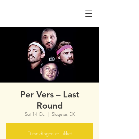
Per Vers – Last
Round
Sat 14 Oct
  |  
Slagelse, DK
Tilmeldingen er lukket