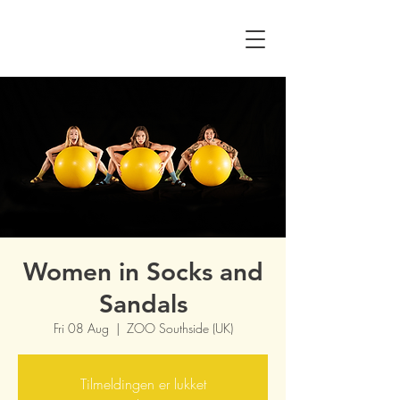
Women in Socks and
Sandals
Fri 08 Aug
  |  
ZOO Southside (UK)
Tilmeldingen er lukket