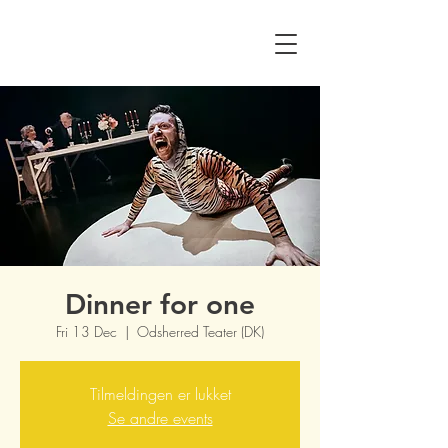
Dinner for one
Fri 13 Dec
  |  
Odsherred Teater (DK)
Tilmeldingen er lukket
Se andre events