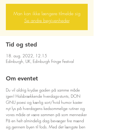
Man kan ikke længere tilmelde sig
Se andre begivenheder
Tid og sted
18. aug. 2022, 12.15
Edinburgh, UK, Edinburgh Fringe Festival
Om eventet
Du vil aldrig krydse gaden på samme måde 
igen! Halsbrækkende hverdags-stunts, DON 
GNU poesi og kærlig sort/hvid humor kaster 
nyt lys på hverdagens kedsommelige rutiner og 
vores måde at være sammen på som mennesker

På en helt almindelig dag bevæger fire mænd 
sig gennem byen til fods. Med det længste ben 