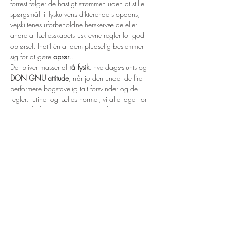
forrest følger de hastigt strømmen uden at stille 
spørgsmål til lyskurvens dikterende stopdans, 
vejskiltenes uforbeholdne herskervælde eller 
andre af fællesskabets uskrevne regler for god 
opførsel. Indtil én af dem pludselig bestemmer 
sig for at gøre 
oprør
…

Der bliver masser af 
rå fysik
, hverdags-stunts og 
DON GNU attitude
, når jorden under de fire 
performere bogstavelig talt forsvinder og de 
regler, rutiner og fælles normer, vi alle tager for 
givet, pludselig mister deres betydning. Et 
fodgængerfelt er ikke længere bare et 
fodgængerfelt, og god opførsel er ikke længere 
bare én ting.

WALK-MAN kaster nyt lys på hverdagens 
kedsommelige rutiner og længslen efter 
frihed
og en legende tilgang…
Vis mere