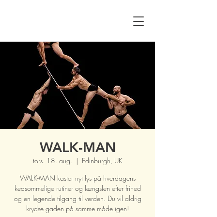
WALK-MAN
tors. 18. aug.
  |  
Edinburgh, UK
WALK-MAN kaster nyt lys på hverdagens
kedsommelige rutiner og længslen efter frihed
og en legende tilgang til verden. Du vil aldrig