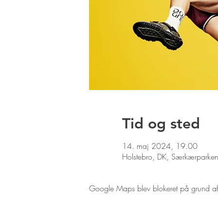
Tid og sted
14. maj 2024, 19.00
Holstebro, DK, Særkærparke
Google Maps blev blokeret på grund af di