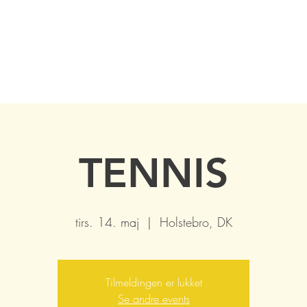
TENNIS
tirs. 14. maj
  |  
Holstebro, DK
Tilmeldingen er lukket
Se andre events