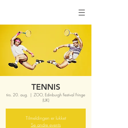
TENNIS
tirs. 20. aug.
  |  
ZOO, Edinburgh Festival Fringe
(UK)
Tilmeldingen er lukket
Se andre events