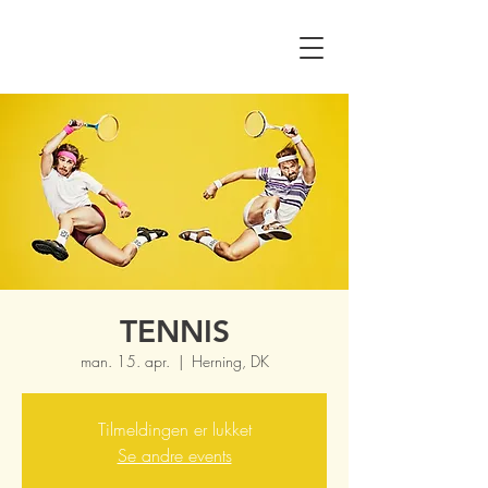
TENNIS
man. 15. apr.
  |  
Herning, DK
Tilmeldingen er lukket
Se andre events