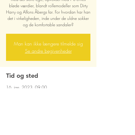
bløde værdier, blandt rollemodeller som Dirty
Harry og Alfons Åbergs far. For hvordan har han
det i virkeligheden, inde under de uldne sokker
og de komfortable sandaler?
Man kan ikke længere tilmelde sig
Se andre begivenheder
Tid og sted
16. jan. 2023, 09.00
Randers, DK, Rander Teater
Del dette event