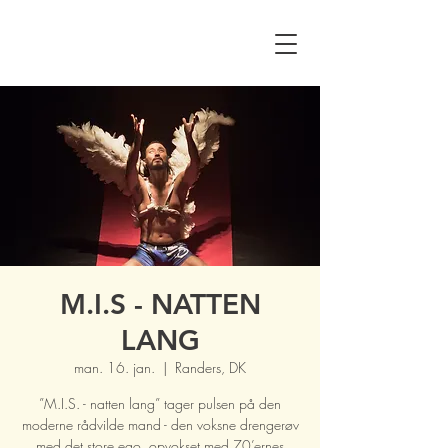
M.I.S - NATTEN
LANG
man. 16. jan.
  |  
Randers, DK
”M.I.S. - natten lang” tager pulsen på den
moderne rådvilde mand - den voksne drengerøv
med det store ego, opvokset med 70’ernes