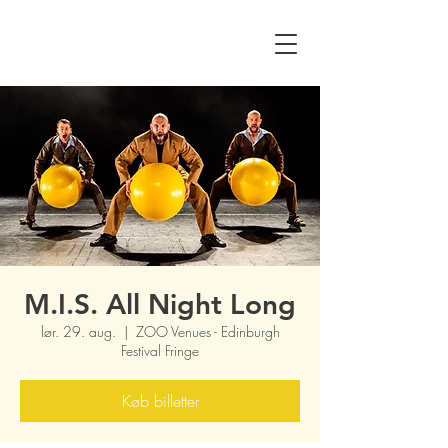
M.I.S. All Night Long
lør. 29. aug.
  |  
ZOO Venues - Edinburgh
Festival Fringe
Køb billetter