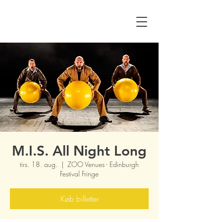
M.I.S. All Night Long
tirs. 18. aug.
  |  
ZOO Venues - Edinburgh
Festival Fringe
Køb billetter