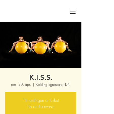
K.I.S.S.
tors. 30. apr.
  |  
Kolding Egnsteater (DK)
Tilmeldingen er lukket
Se andre events