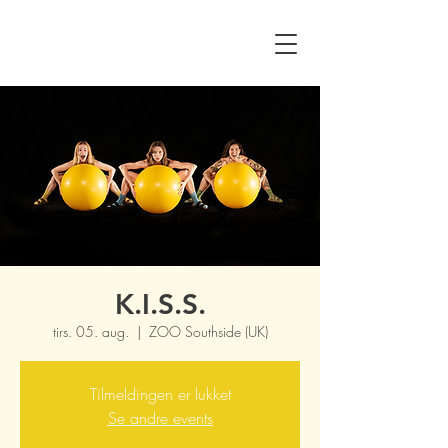
K.I.S.S.
tirs. 05. aug.
  |  
ZOO Southside (UK)
Tilmeldingen er lukket
Se andre events