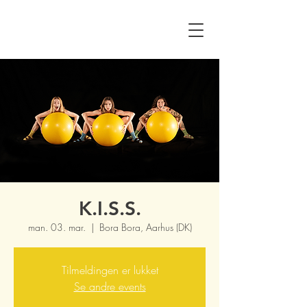
K.I.S.S.
man. 03. mar.
  |  
Bora Bora, Aarhus (DK)
Tilmeldingen er lukket
Se andre events