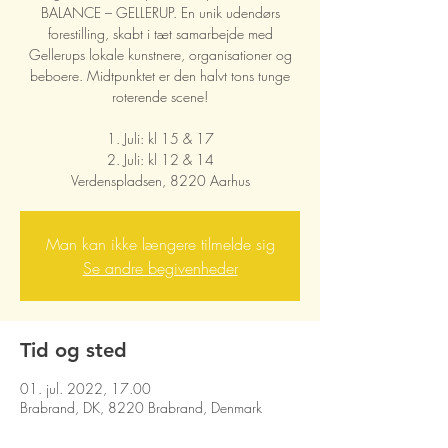
BALANCE – GELLERUP. En unik udendørs
forestilling, skabt i tæt samarbejde med
Gellerups lokale kunstnere, organisationer og
beboere. Midtpunktet er den halvt tons tunge
roterende scene!
1. Juli: kl 15 & 17
2. Juli: kl 12 & 14
Verdenspladsen, 8220 Aarhus
Man kan ikke længere tilmelde sig
Se andre begivenheder
Tid og sted
01. jul. 2022, 17.00
Brabrand, DK, 8220 Brabrand, Denmark