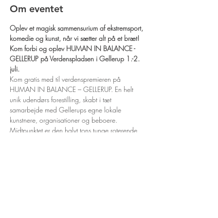
Om eventet
Oplev et magisk sammensurium af ekstremsport, 
komedie og kunst, når vi sætter alt på et bræt! 
Kom forbi og oplev HUMAN IN BALANCE - 
GELLERUP på Verdenspladsen i Gellerup 1.-2. 
juli.
Kom gratis med til verdenspremieren på 
HUMAN IN BALANCE – GELLERUP. En helt 
unik udendørs forestilling, skabt i tæt 
samarbejde med Gellerups egne lokale 
kunstnere, organisationer og beboere. 
Midtpunktet er den halvt tons tunge roterende 
scene; et gigantisk balancebræt, der står som 
en tydelig metafor for mellemmenneskelige 
relationer. 
Her kan ingen bevæge sig, uden det påvirker 
andre – men hvis ingen omvendt bevæger sig, 
går alt i stå og ingen kommer videre.
På Verdenspladsen i Gellerup kan du opleve 
scenen komme til live, når Gellerups helt 