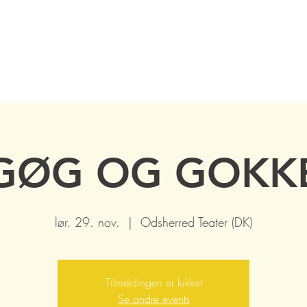
GØG OG GOKK
lør. 29. nov.
  |  
Odsherred Teater (DK)
Tilmeldingen er lukket
Se andre events