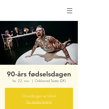
90-års fødselsdagen
fre. 22. nov.
  |  
Odsherred Teater (DK)
Tilmeldingen er lukket
Se andre events