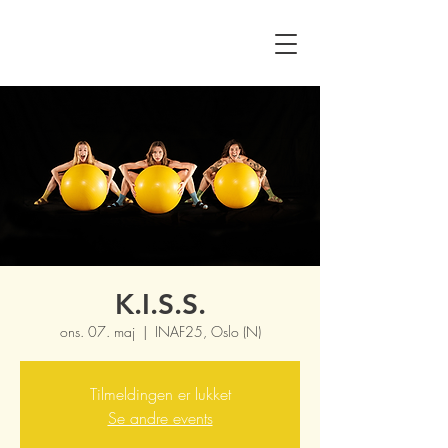
K.I.S.S.
ons. 07. maj
  |  
INAF25, Oslo (N)
Tilmeldingen er lukket
Se andre events